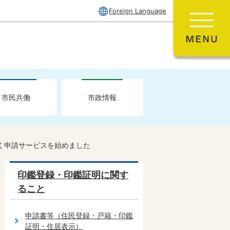
Foreign Language
市民共働
市政情報
く申請サービスを始めました
印鑑登録・印鑑証明に関す
ること
申請書等（住民登録・戸籍・印鑑
証明・住居表示）