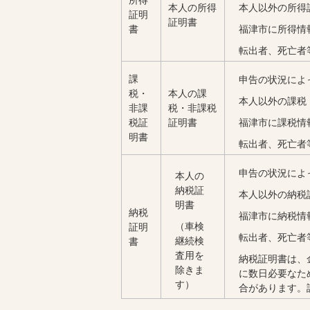
本人の所得
本人以外の所得
証明
証明書
書
福津市に所得情
転出者、死亡者
課
申告の状況によ
税・
本人の課
本人以外の課税
非課
税・非課税
税証
証明書
福津市に課税情
明書
転出者、死亡者
申告の状況によ
本人の
納税証
本人以外の納税
明書
納税
福津市に納税情
（車検
証明
転出者、死亡者
継続検
書
査用を
納税証明書は、
除きま
に数日必要なた
す）
合があります。