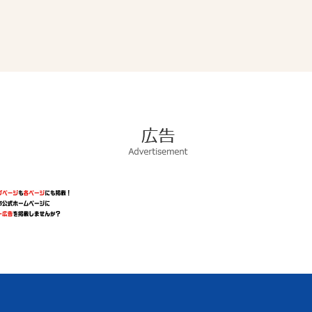
広
告
Advertisement