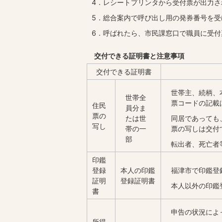
4．レシートプリンタから受付票が出力さ
5．総合案内で呼び出し用の発券番号を受
6．呼ばれたら、市民課窓口で職員に受
交付できる証明書と注意事項
交付できる証明書
世帯主、続柄、
世帯全
票コードの記載
住民
員分ま
票の
たは世
同居であっても
写し
帯の一
票の写しは交付
部
転出者、死亡者
印鑑
登録
本人の印鑑
福津市で印鑑登
証明
登録証明書
本人以外の印鑑
書
申告の状況によ
所得