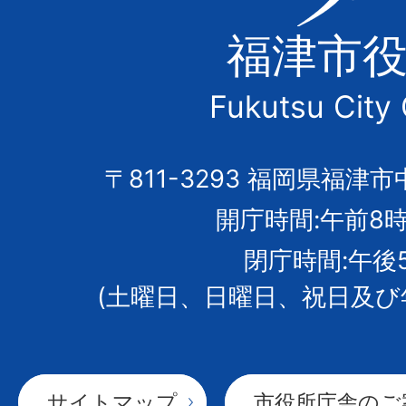
津
福津市
市
Fukutsu City 
の
市
〒811-3293 福岡県福津市
開庁時間:午前8時
章
閉庁時間:午後
(土曜日、日曜日、祝日及び
サイトマップ
市役所庁舎のご