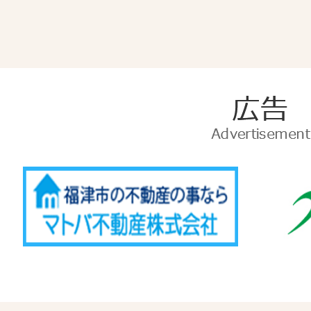
広
告
Advertise