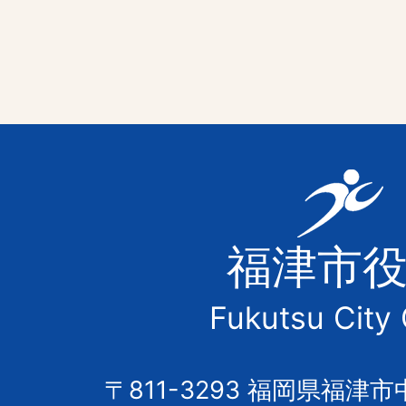
福
津
福津市
市
Fukutsu City 
の
市
〒811-3293 福岡県福津市