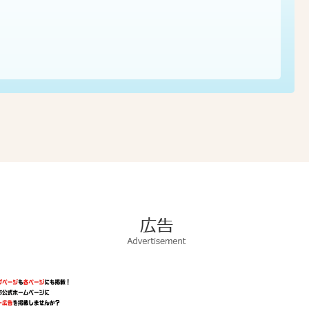
広
告
Advertisement