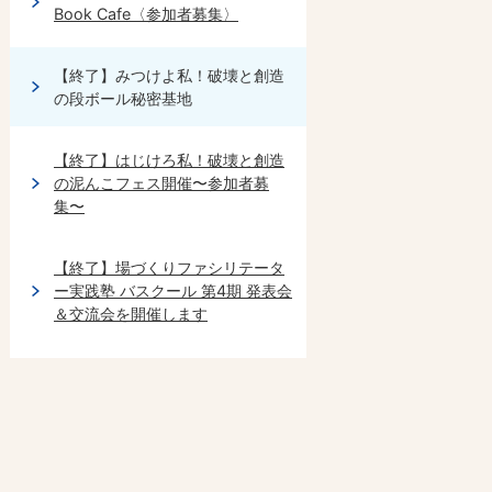
Book Cafe〈参加者募集〉
【終了】みつけよ私！破壊と創造
の段ボール秘密基地
【終了】はじけろ私！破壊と創造
の泥んこフェス開催〜参加者募
集〜
【終了】場づくりファシリテータ
ー実践塾 バスクール 第4期 発表会
＆交流会を開催します