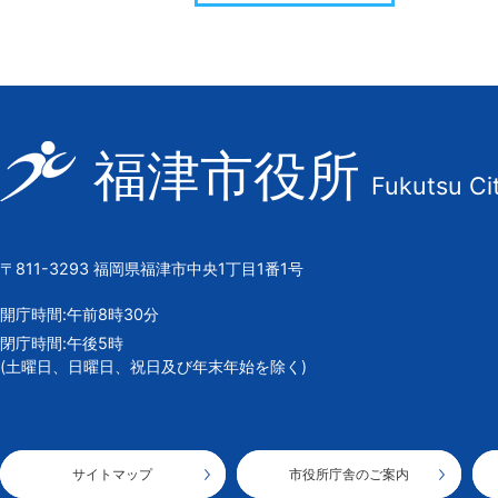
福
福津市役所
Fukutsu Ci
津
市
の
〒811-3293 福岡県福津市中央1丁目1番1号
市
章
開庁時間:午前8時30分
閉庁時間:午後5時
(土曜日、日曜日、祝日及び年末年始を除く)
サイトマップ
市役所庁舎のご案内