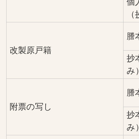
個
（
謄
改製原戸籍
抄
み
謄
附票の写し
抄
み