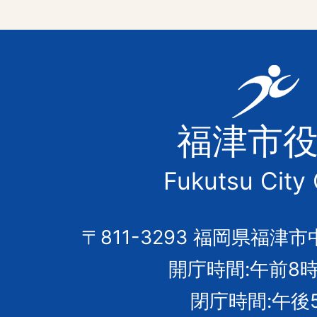
福
津
福津市
市
Fukutsu City 
の
市
〒811-3293 福岡県福津市
開庁時間:午前8時
章
閉庁時間:午後