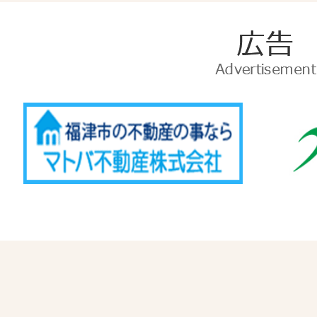
広
告
Advertise