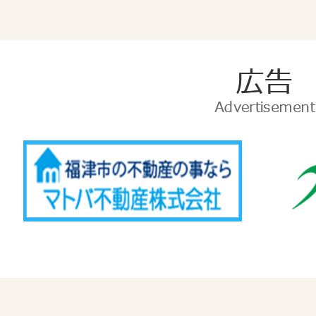
広
告
Advertise