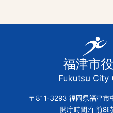
福
津
福津市
市
Fukutsu City 
の
市
〒811-3293 福岡県福津市
開庁時間:午前8時
章