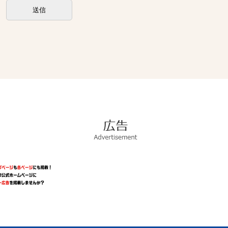
広
告
Advertisement