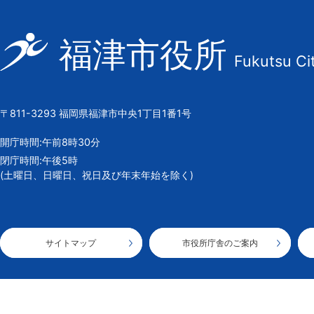
福
福津市役所
Fukutsu Ci
津
市
の
〒811-3293 福岡県福津市中央1丁目1番1号
市
章
開庁時間:午前8時30分
閉庁時間:午後5時
(土曜日、日曜日、祝日及び年末年始を除く)
サイトマップ
市役所庁舎のご案内