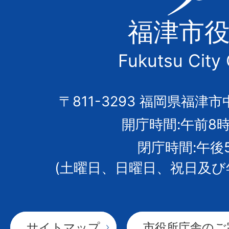
津
福津市
市
Fukutsu City 
の
市
〒811-3293 福岡県福津市
開庁時間:午前8時
章
閉庁時間:午後
(土曜日、日曜日、祝日及び
サイトマップ
市役所庁舎のご