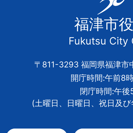
津
福津市
市
Fukutsu City 
の
市
〒811-3293 福岡県福津市
開庁時間:午前8時
章
閉庁時間:午後
(土曜日、日曜日、祝日及び