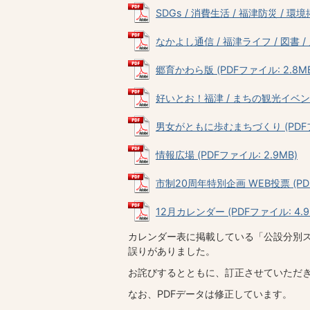
SDGs / 消費生活 / 福津防災 / 環境
なかよし通信 / 福津ライフ / 図書 / 人
郷育かわら版 (PDFファイル: 2.8MB
好いとお！福津 / まちの観光イベント 
男女がともに歩むまちづくり (PDFファ
情報広場 (PDFファイル: 2.9MB)
市制20周年特別企画 WEB投票 (PDF
12月カレンダー (PDFファイル: 4.9
カレンダー表に掲載している「公設分別
誤りがありました。
お詫びするとともに、訂正させていただ
なお、PDFデータは修正しています。