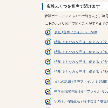
広報ふくつを音声で聞けます
音訳ボランティアふくつの皆さんが、毎
以下のとおり音声で聞くことができます
表紙 (音声ファイル: 2.0MB)
特集 まちなみを守り、伝える（P2-P3
特集 まちなみを守り、伝える（P4-P5
特集 まちなみを守り、伝える（P6-P7
特集 まちなみを守り、伝える（P8-P9
まちの話題 (音声ファイル: 9.5MB)
中学生職場体験 (音声ファイル: 803.
SDGs / 消費生活 / 福津防災 / 環境