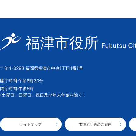
福
福津市役所
Fukutsu Ci
津
市
の
〒811-3293 福岡県福津市中央1丁目1番1号
市
章
開庁時間:午前8時30分
閉庁時間:午後5時
(土曜日、日曜日、祝日及び年末年始を除く)
サイトマップ
市役所庁舎のご案内