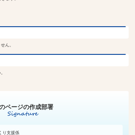
ません。
い。
のページの作成部署
くり支援係