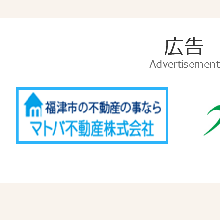
広
告
Advertise