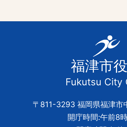
福
津
福津市
市
Fukutsu City 
の
市
〒811-3293 福岡県福津市
開庁時間:午前8時
章