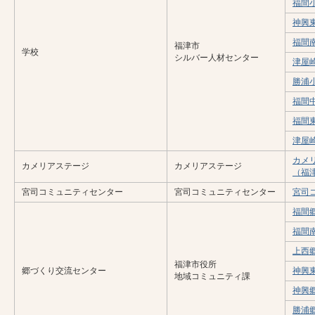
福間
神興
福間
福津市
学校
シルバー人材センター
津屋
勝浦
福間
福間
津屋
カメ
カメリアステージ
カメリアステージ
（福
宮司コミュニティセンター
宮司コミュニティセンター
宮司
福間
福間
上西
福津市役所
郷づくり交流センター
神興
地域コミュニティ課
神興
勝浦