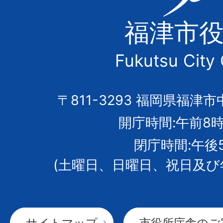
津
福津市
市
Fukutsu City 
の
市
〒811-3293 福岡県福津市
開庁時間:午前8時
章
閉庁時間:午後
(土曜日、日曜日、祝日及び
サイトマップ
市役所庁舎のご