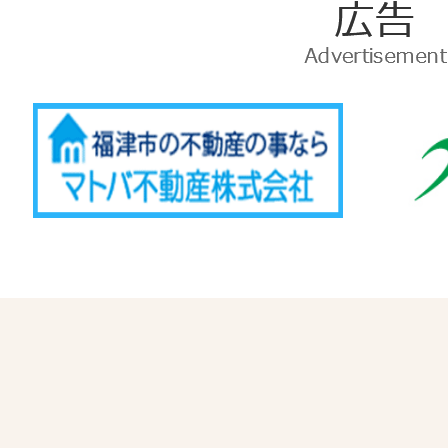
広
告
Advertise