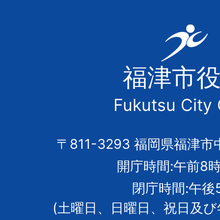
福
津
福津市
市
Fukutsu City 
の
市
〒811-3293 福岡県福津市
開庁時間:午前8時
章
閉庁時間:午後
(土曜日、日曜日、祝日及び