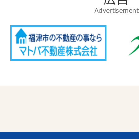
告
Advertise