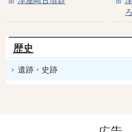
津屋崎古墳群
歴史
遺跡・史跡
広