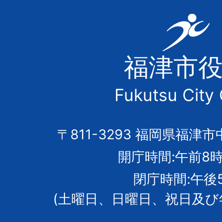
福
津
福津市
市
Fukutsu City 
の
市
〒811-3293 福岡県福津市
開庁時間:午前8時
章
閉庁時間:午後
(土曜日、日曜日、祝日及び