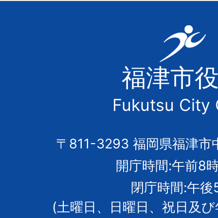
福
津
福津市
市
Fukutsu City 
の
市
〒811-3293 福岡県福津市
開庁時間:午前8時
章
閉庁時間:午後
(土曜日、日曜日、祝日及び