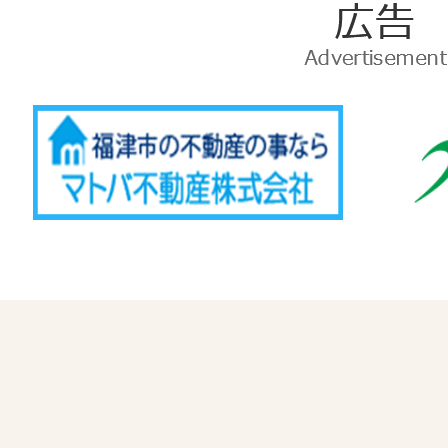
広
告
Advertise