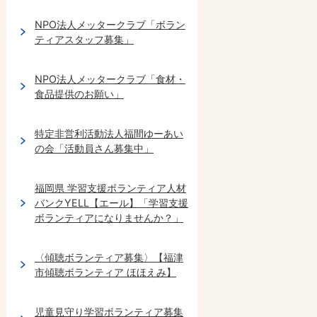
NPO法人メッタークラブ「ボラン
ティアスタッフ募集」
NPO法人メッタークラブ「食材・
食品提供のお願い」
特定非営利活動法人福間ゆーあい
の会「活動員さん募集中」
福岡県 学習支援ボランティア人材
バンクYELL【エール】「学習支援
ボランティアになりませんか？」
〈傾聴ボランティア募集〉【福津
市傾聴ボランティア ほほえみ】
児童見守り学習ボランティア募集