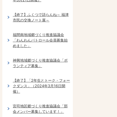
【終了】ふくつで語らんね～ 福津
市民の交換ノート展～
福間南地域郷づくり推進協議会
「わんわんパトロール会員募集始
めました」
神興地域郷づくり推進協議会「ボ
ランティア募集」
【終了】「2年生とトーク・フォー
クダンス」（2024年3月16日開
催）
宮司地区郷づくり推進協議会「部
会メンバー募集しています！」