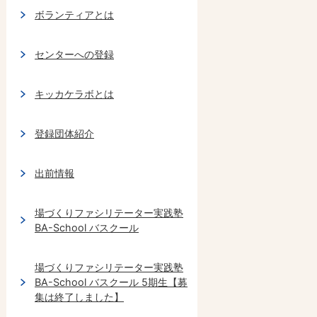
ボランティアとは
センターへの登録
キッカケラボとは
登録団体紹介
出前情報
場づくりファシリテーター実践塾
BA-School バスクール
場づくりファシリテーター実践塾
BA-School バスクール 5期生【募
集は終了しました】