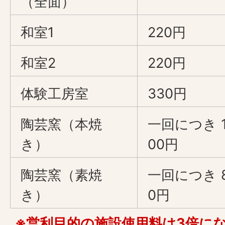
（全面）
和室1
220円
和室2
220円
体験工房室
330円
陶芸窯（本焼
一回につき 1
き）
00円
陶芸窯（素焼
一回につき 
き）
0円
※営利目的の施設使用料は3倍に