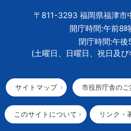
の
市
〒811-3293 福岡県福津市
開庁時間:午前8時
章
閉庁時間:午後
(土曜日、日曜日、祝日及び
サイトマップ
市役所庁舎のご
このサイトについて
リンク・