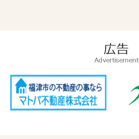
広
告
Advertise