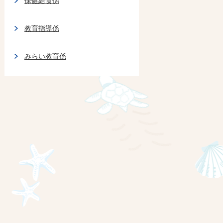
保健給食係
教育指導係
みらい教育係