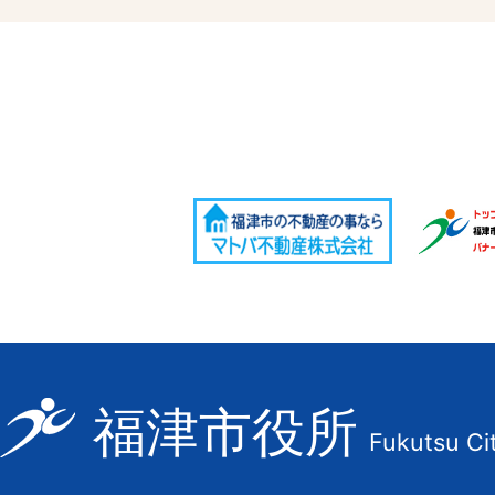
福
福津市役所
Fukutsu Ci
津
市