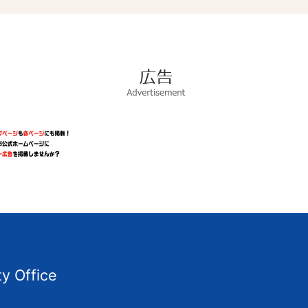
広
告
Advertisement
ty Office