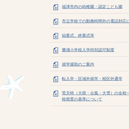
福津市内の幼稚園・認定こども園
市立学校での勤務時間外の電話対応
始業式、終業式等
勝浦小学校入学特別認可制度
就学援助のご案内
転入学・区域外就学・校区外通学
荒天時（大雨・台風・大雪）の全校
校措置の基準について