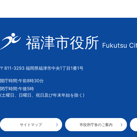
福
福津市役所
Fukutsu Ci
津
市
の
〒811-3293 福岡県福津市中央1丁目1番1号
市
章
開庁時間:午前8時30分
閉庁時間:午後5時
(土曜日、日曜日、祝日及び年末年始を除く)
サイトマップ
市役所庁舎のご案内