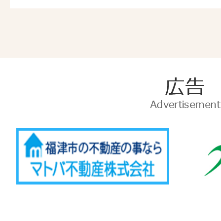
広
告
Advertise