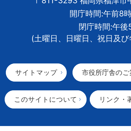
市
〒811-3293 福岡県福津市
開庁時間:午前8時
章
閉庁時間:午後
(土曜日、日曜日、祝日及び
サイトマップ
市役所庁舎のご
このサイトについて
リンク・