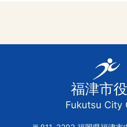
福
津
福津市
市
Fukutsu City 
の