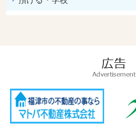
広
告
Advertise