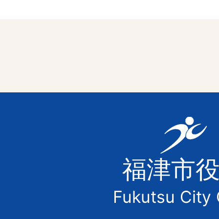
福
津
福津市
市
Fukutsu City 
の