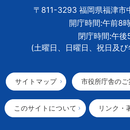
市
〒811-3293 福岡県福津市
開庁時間:午前8時
章
閉庁時間:午後
(土曜日、日曜日、祝日及び
サイトマップ
市役所庁舎のご
このサイトについて
リンク・