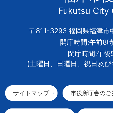
市
Fukutsu City 
の
市
〒811-3293 福岡県福津市
開庁時間:午前8時
章
閉庁時間:午後
(土曜日、日曜日、祝日及び
サイトマップ
市役所庁舎のご