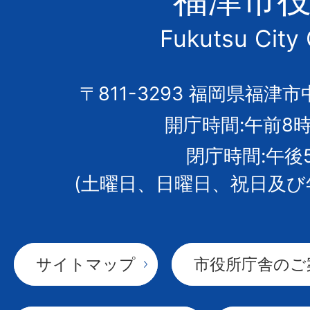
市
Fukutsu City 
の
市
〒811-3293 福岡県福津市
開庁時間:午前8時
章
閉庁時間:午後
(土曜日、日曜日、祝日及び
サイトマップ
市役所庁舎のご