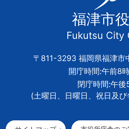
津
福津市
市
Fukutsu City 
の
市
〒811-3293 福岡県福津市
開庁時間:午前8時
章
閉庁時間:午後
(土曜日、日曜日、祝日及び