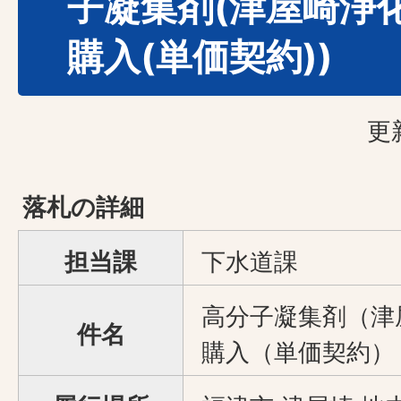
子凝集剤(津屋崎浄
購入(単価契約))
更
落札の詳細
担当課
下水道課
高分子凝集剤（津
件名
購入（単価契約）