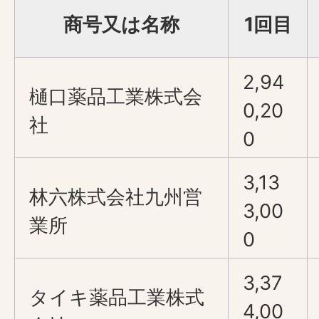
商号又は名称
1回目
2,94
樋口薬品工業株式会
0,20
社
0
3,13
林六株式会社九州営
3,00
業所
0
3,37
タイキ薬品工業株式
4,00