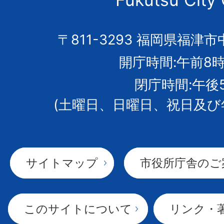
の
市
〒811-3293 福岡県福津市
開庁時間:午前8時
章
閉庁時間:午後
(土曜日、日曜日、祝日及び
サイトマップ
市役所庁舎のご
このサイトについて
リンク・