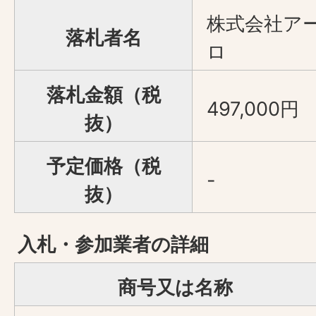
株式会社ア
落札者名
ロ
落札金額（税
497,000円
抜）
予定価格（税
-
抜）
入札・参加業者の詳細
商号又は名称