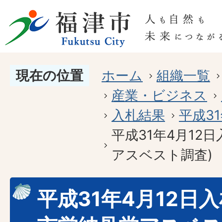
現在の位置
ホーム
組織一覧
産業・ビジネス
入札結果
平成3
平成31年4月12
アスベスト調査)
平成31年4月12日