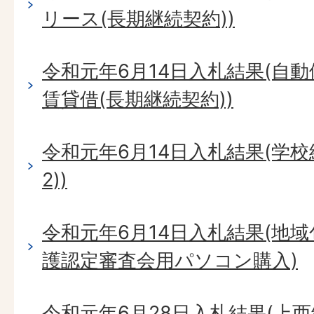
リース(長期継続契約))
令和元年6月14日入札結果(自動
賃貸借(長期継続契約))
令和元年6月14日入札結果(学
2))
令和元年6月14日入札結果(地
護認定審査会用パソコン購入)
令和元年6月28日入札結果(上