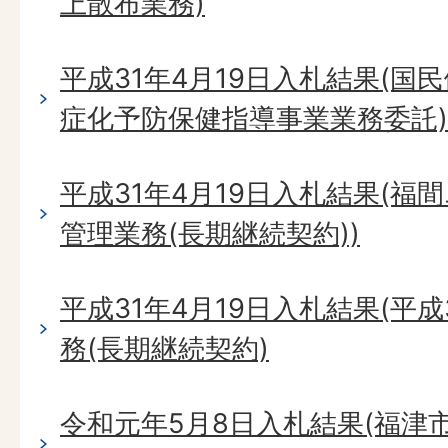
上散布業務)
平成31年4月19日入札結果(国
症化予防保健指導事業業務委託)
平成31年4月19日入札結果(
管理業務(長期継続契約))
平成31年4月19日入札結果(平
務(長期継続契約)
令和元年5月8日入札結果(福津