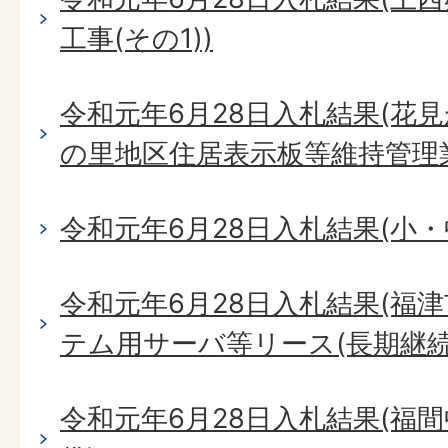
工事(その1))
令和元年6月28日入札結果(花
の里地区住居表示板等維持管理
令和元年6月28日入札結果(小
令和元年6月28日入札結果(福
テム用サーバ等リース(長期継続
令和元年6月28日入札結果(福