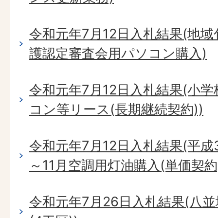
令和元年7月12日入札結果(地
護認定審査会用パソコン購入)
令和元年7月12日入札結果(小
コン等リース(長期継続契約))
令和元年7月12日入札結果(平成3
～11月空調用灯油購入(単価契約)
令和元年7月26日入札結果(八