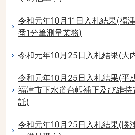
令和元年10月11日入札結果(福
番1分筆測量業務)
令和元年10月25日入札結果(大
令和元年10月25日入札結果(平成
福津市下水道台帳補正及び維持
託)
令和元年10月25日入札結果(