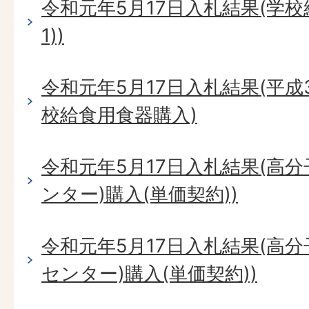
令和元年5月17日入札結果(学
1))
令和元年5月17日入札結果(平成
校給食用食器購入)
令和元年5月17日入札結果(高
ンター)購入(単価契約))
令和元年5月17日入札結果(高
センター)購入(単価契約))