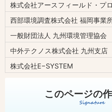
株式会社アースフィールド・プ
西部環境調査株式会社 福岡事業
一般財団法人 九州環境管理協会
中外テクノス株式会社 九州支店
株式会社E−SYSTEM
このページの作