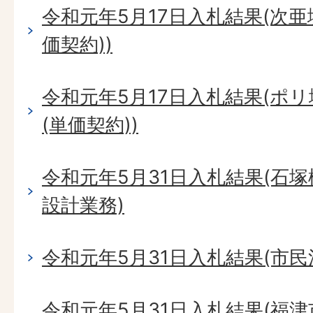
令和元年5月17日入札結果(次
価契約))
令和元年5月17日入札結果(ポ
(単価契約))
令和元年5月31日入札結果(石
設計業務)
令和元年5月31日入札結果(市民
令和元年5月31日入札結果(福