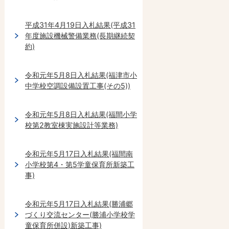
平成31年4月19日入札結果(平成31
年度施設機械警備業務(長期継続契
約)
令和元年5月8日入札結果(福津市小
中学校空調設備設置工事(その5))
令和元年5月8日入札結果(福間小学
校第2教室棟実施設計等業務)
令和元年5月17日入札結果(福間南
小学校第4・第5学童保育所新築工
事)
令和元年5月17日入札結果(勝浦郷
づくり交流センター(勝浦小学校学
童保育所併設)新築工事)