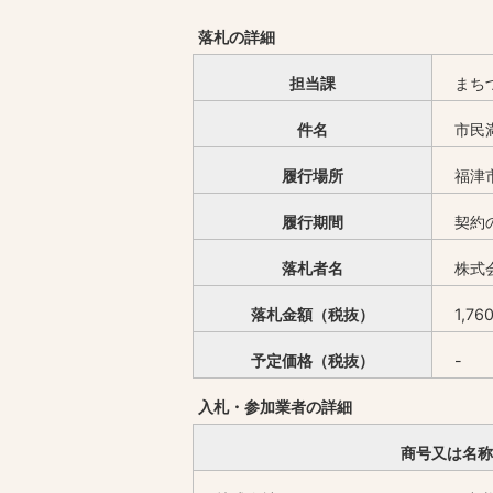
落札の詳細
担当課
まち
件名
市民
履行場所
福津
履行期間
契約
落札者名
株式
落札金額（税抜）
1,76
予定価格（税抜）
-
入札・参加業者の詳細
商号又は名称