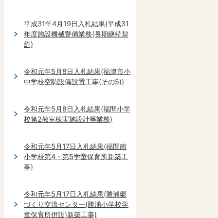
平成31年4月19日入札結果(平成31
年度施設機械警備業務(長期継続契
約)
令和元年5月8日入札結果(福津市小
中学校空調設備設置工事(その5))
令和元年5月8日入札結果(福間小学
校第2教室棟実施設計等業務)
令和元年5月17日入札結果(福間南
小学校第4・第5学童保育所新築工
事)
令和元年5月17日入札結果(勝浦郷
づくり交流センター(勝浦小学校学
童保育所併設)新築工事)