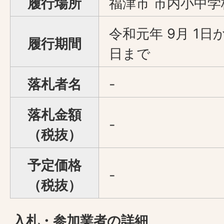
履行場所
福津市 市内小中学
令和元年 9月 1日か
履行期間
日まで
落札者名
-
落札金額
-
（税抜）
予定価格
-
（税抜）
入札・参加業者の詳細