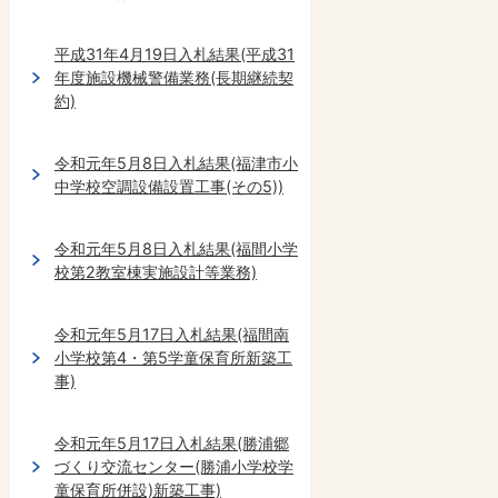
平成31年4月19日入札結果(平成31
年度施設機械警備業務(長期継続契
約)
令和元年5月8日入札結果(福津市小
中学校空調設備設置工事(その5))
令和元年5月8日入札結果(福間小学
校第2教室棟実施設計等業務)
令和元年5月17日入札結果(福間南
小学校第4・第5学童保育所新築工
事)
令和元年5月17日入札結果(勝浦郷
づくり交流センター(勝浦小学校学
童保育所併設)新築工事)