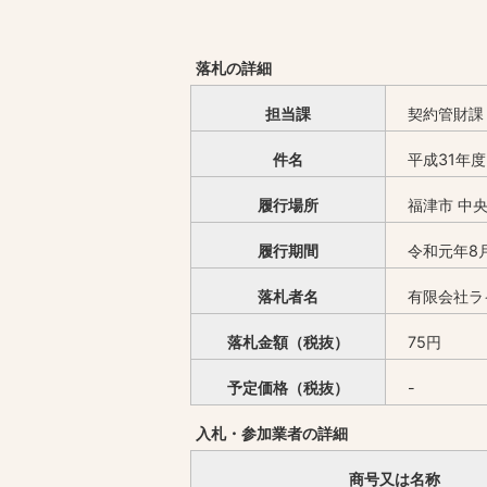
落札の詳細
担当課
契約管財課
件名
平成31年
履行場所
福津市 中央
履行期間
令和元年8
落札者名
有限会社ラ
落札金額（税抜）
75円
予定価格（税抜）
-
入札・参加業者の詳細
商号又は名称