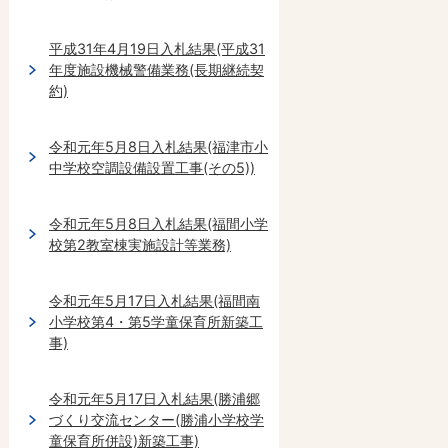
平成31年4月19日入札結果(平成31
年度施設機械警備業務(長期継続契
約)
令和元年5月8日入札結果(福津市小
中学校空調設備設置工事(その5))
令和元年5月8日入札結果(福間小学
校第2教室棟実施設計等業務)
令和元年5月17日入札結果(福間南
小学校第4・第5学童保育所新築工
事)
令和元年5月17日入札結果(勝浦郷
づくり交流センター(勝浦小学校学
童保育所併設)新築工事)