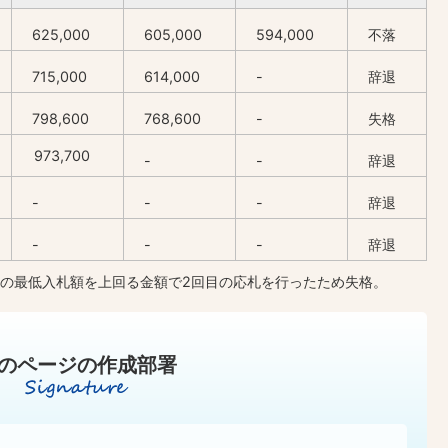
625,000
605,000
594,000
不落
715,000
614,000
-
辞退
798,600
768,600
-
失格
973,700
-
-
辞退
-
-
-
辞退
-
-
-
辞退
札の最低入札額を上回る金額で2回目の応札を行ったため失格。
のページの作成部署