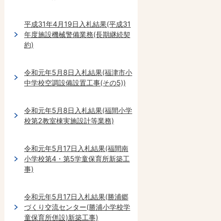
平成31年4月19日入札結果(平成31
年度施設機械警備業務(長期継続契
約)
令和元年5月8日入札結果(福津市小
中学校空調設備設置工事(その5))
令和元年5月8日入札結果(福間小学
校第2教室棟実施設計等業務)
令和元年5月17日入札結果(福間南
小学校第4・第5学童保育所新築工
事)
令和元年5月17日入札結果(勝浦郷
づくり交流センター(勝浦小学校学
童保育所併設)新築工事)