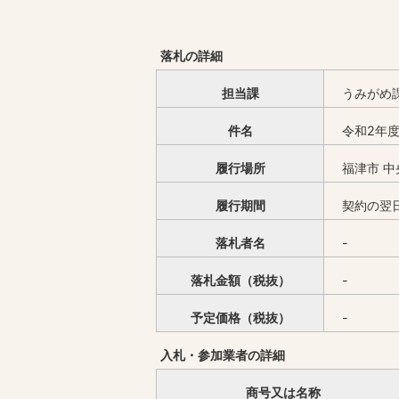
落札の詳細
担当課
うみがめ
件名
令和2年
履行場所
福津市 中
履行期間
契約の翌日
落札者名
-
落札金額（税抜）
-
予定価格（税抜）
-
入札・参加業者の詳細
商号又は名称