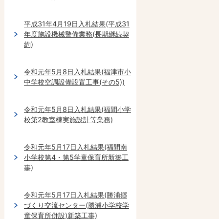
平成31年4月19日入札結果(平成31
年度施設機械警備業務(長期継続契
約)
令和元年5月8日入札結果(福津市小
中学校空調設備設置工事(その5))
令和元年5月8日入札結果(福間小学
校第2教室棟実施設計等業務)
令和元年5月17日入札結果(福間南
小学校第4・第5学童保育所新築工
事)
令和元年5月17日入札結果(勝浦郷
づくり交流センター(勝浦小学校学
童保育所併設)新築工事)