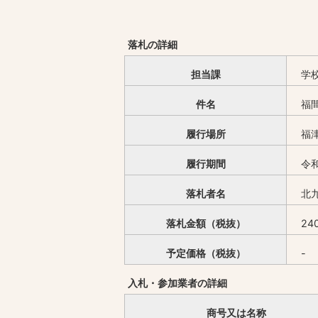
落札の詳細
担当課
学
件名
福
履行場所
福
履行期間
令和
落札者名
北
落札金額（税抜）
24
予定価格（税抜）
-
入札・参加業者の詳細
商号又は名称