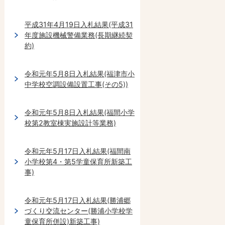
平成31年4月19日入札結果(平成31
年度施設機械警備業務(長期継続契
約)
令和元年5月8日入札結果(福津市小
中学校空調設備設置工事(その5))
令和元年5月8日入札結果(福間小学
校第2教室棟実施設計等業務)
令和元年5月17日入札結果(福間南
小学校第4・第5学童保育所新築工
事)
令和元年5月17日入札結果(勝浦郷
づくり交流センター(勝浦小学校学
童保育所併設)新築工事)