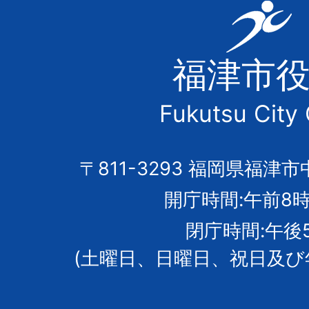
福
津
福津市
市
Fukutsu City 
の
市
〒811-3293 福岡県福津市
開庁時間:午前8時
章
閉庁時間:午後
(土曜日、日曜日、祝日及び