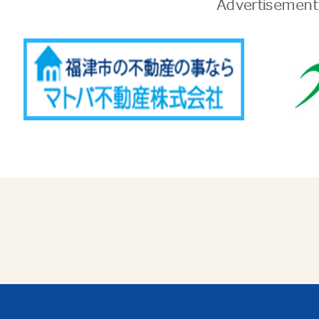
告
Advertise