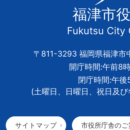
津
福津市
市
Fukutsu City 
の
市
〒811-3293 福岡県福津市
開庁時間:午前8時
章
閉庁時間:午後
(土曜日、日曜日、祝日及び
サイトマップ
市役所庁舎のご