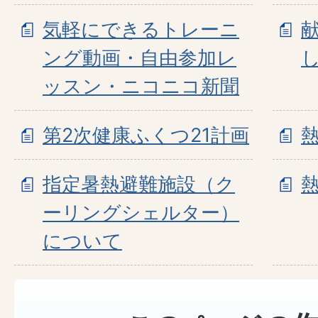
気軽にできるトレーニ
ング動画・自由参加レ
ッスン・ニコニコ新聞
第2次健康ふくつ21計画
指定暑熱避難施設（ク
ーリングシェルター）
について