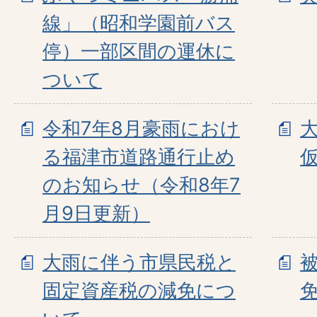
線」（昭和学園前バス
停）一部区間の運休に
ついて
令和7年8月豪雨におけ
る福津市道路通行止め
のお知らせ（令和8年7
月9日更新）
大雨に伴う市県民税と
固定資産税の減免につ