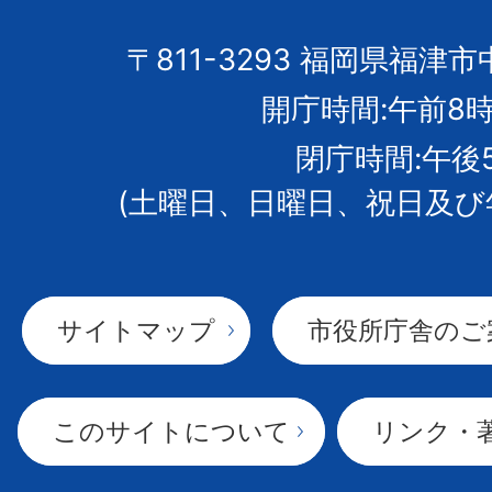
の
市
〒811-3293 福岡県福津市
開庁時間:午前8時
章
閉庁時間:午後
(土曜日、日曜日、祝日及び
サイトマップ
市役所庁舎のご
このサイトについて
リンク・