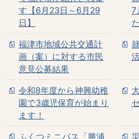
す【6月23日～6月29
日】
福津市地域公共交通計
画（案）に対する市民
意見公募結果
令和8年度から神興幼稚
園で3歳児保育が始まり
ます！
ふくつミニバス「勝浦