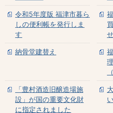
令和5年度版 福津市暮ら
しの便利帳を発行しま
す
納骨堂建替え
「豊村酒造旧醸造場施
設」が国の重要文化財
に指定されました