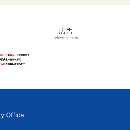
広
告
Advertisement
ty Office