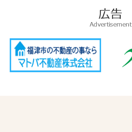
広
告
Advertise