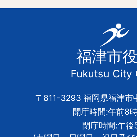
福
津
福津市
市
Fukutsu City 
の
市
〒811-3293 福岡県福津市
開庁時間:午前8時
章
閉庁時間:午後