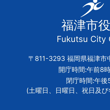
福
津
福津市
市
Fukutsu City 
の
市
〒811-3293 福岡県福津市
開庁時間:午前8時
章
閉庁時間:午後
(土曜日、日曜日、祝日及び