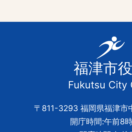
福
津
福津市
市
Fukutsu City 
の
市
〒811-3293 福岡県福津市
開庁時間:午前8時
章