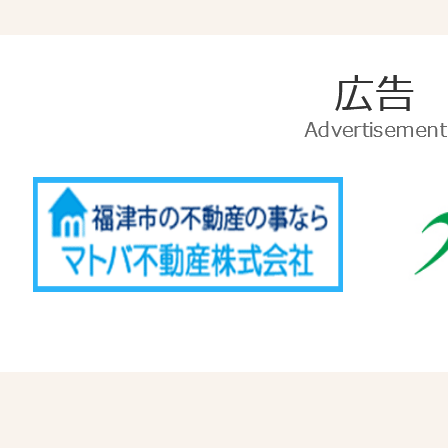
広
告
Advertise