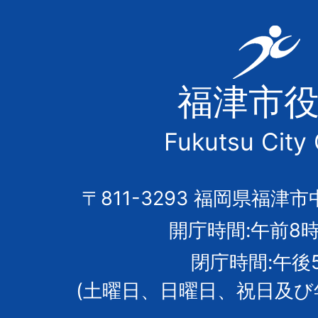
福
津
福津市
市
Fukutsu City 
の
市
〒811-3293 福岡県福津市
開庁時間:午前8時
章
閉庁時間:午後
(土曜日、日曜日、祝日及び