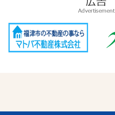
広
告
Advertise