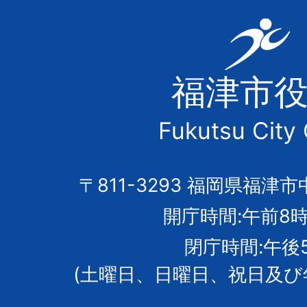
福
津
福津市
市
Fukutsu City 
の
市
〒811-3293 福岡県福津市
開庁時間:午前8時
章
閉庁時間:午後
(土曜日、日曜日、祝日及び