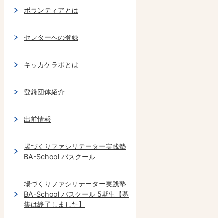
ボランティアとは
センターへの登録
キッカケラボとは
登録団体紹介
出前情報
場づくりファシリテーター実践塾
BA-School バスクール
場づくりファシリテーター実践塾
BA-School バスクール 5期生【募
集は終了しました】