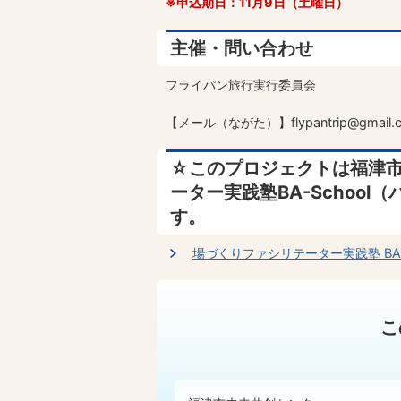
※申込期日：11月9日（土曜日）
主催・問い合わせ
フライパン旅行実行委員会
【メール（ながた）】flypantrip@gmail.
☆このプロジェクトは福津
ーター実践塾BA-Schoo
す。
場づくりファシリテーター実践塾 BA-S
こ