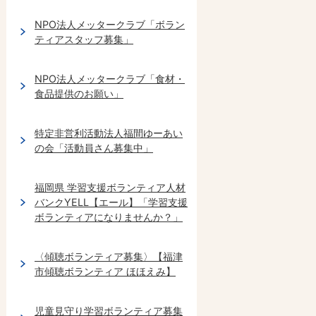
NPO法人メッタークラブ「ボラン
ティアスタッフ募集」
NPO法人メッタークラブ「食材・
食品提供のお願い」
特定非営利活動法人福間ゆーあい
の会「活動員さん募集中」
福岡県 学習支援ボランティア人材
バンクYELL【エール】「学習支援
ボランティアになりませんか？」
〈傾聴ボランティア募集〉【福津
市傾聴ボランティア ほほえみ】
児童見守り学習ボランティア募集