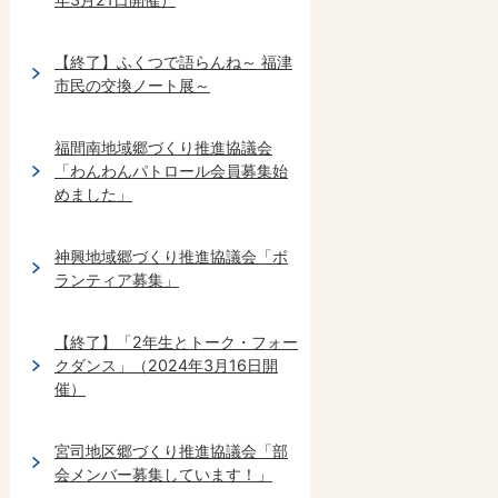
【終了】ふくつで語らんね～ 福津
市民の交換ノート展～
福間南地域郷づくり推進協議会
「わんわんパトロール会員募集始
めました」
神興地域郷づくり推進協議会「ボ
ランティア募集」
【終了】「2年生とトーク・フォー
クダンス」（2024年3月16日開
催）
宮司地区郷づくり推進協議会「部
会メンバー募集しています！」