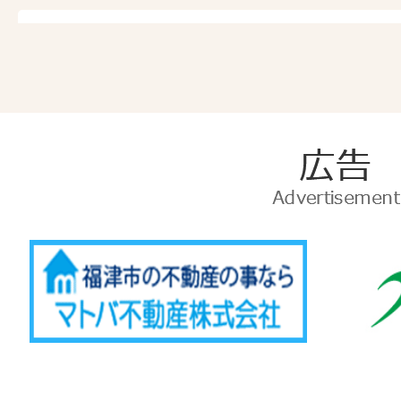
広
告
Advertise