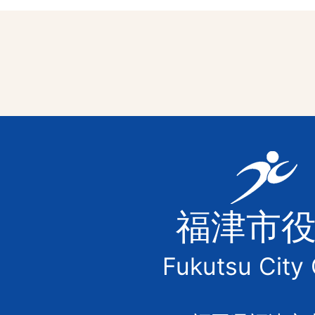
福
津
福津市
市
Fukutsu City 
の