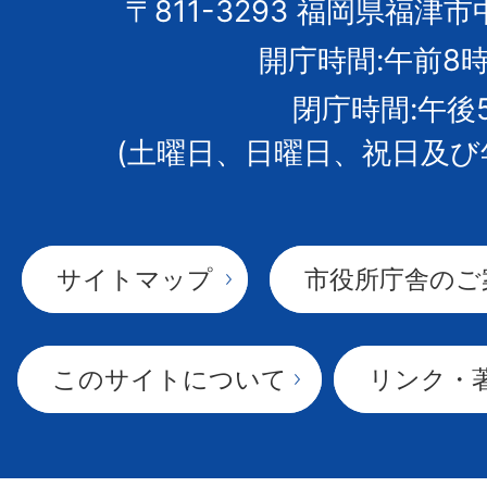
市
〒811-3293 福岡県福津市
開庁時間:午前8時
章
閉庁時間:午後
(土曜日、日曜日、祝日及び
サイトマップ
市役所庁舎のご
このサイトについて
リンク・