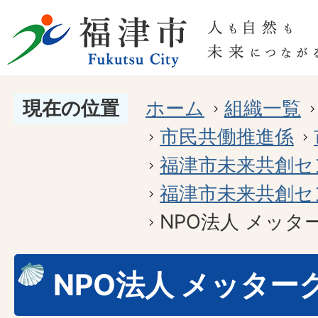
現在の位置
ホーム
組織一覧
市民共働推進係
福津市未来共創セ
福津市未来共創セ
NPO法人 メッタ
NPO法人 メッター