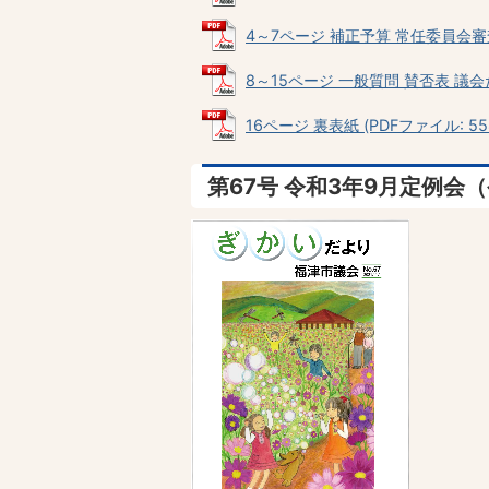
4～7ページ 補正予算 常任委員会審査報
8～15ページ 一般質問 賛否表 議会
16ページ 裏表紙 (PDFファイル: 558
第67号 令和3年9月定例会（