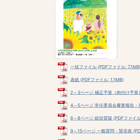
一括ファイル (PDFファイル: 7.1MB
表紙 (PDFファイル: 1.1MB)
2～3ページ 補正予算（肉付け予算）決定
4～5ページ 常任委員会審査報告・所管
6～8ページ 総括質疑 (PDFファイル: 
9～15ページ 一般質問・賛否表 (PDF