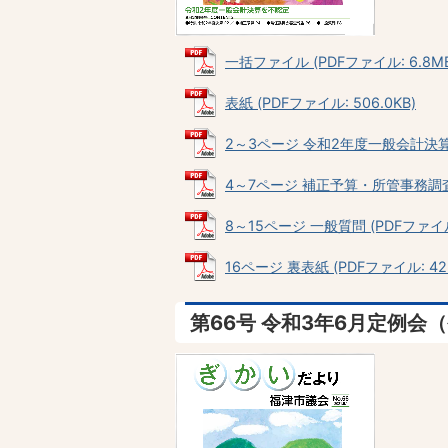
一括ファイル (PDFファイル: 6.8MB
表紙 (PDFファイル: 506.0KB)
2～3ページ 令和2年度一般会計決算を不
4～7ページ 補正予算・所管事務調査・
8～15ページ 一般質問 (PDFファイル:
16ページ 裏表紙 (PDFファイル: 425
第66号 令和3年6月定例会