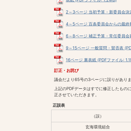
2～3ページ 当初予算・新委員会決定 (
4～5ページ 百条委員会からの最終報告 
6～8ページ 補正予算・常任委員会審査
9～15ページ 一般質問・賛否表 (PDF
16ページ 裏表紙 (PDFファイル: 1.1
訂正・お詫び
議会だより65号の3ページに誤りがあり
上記のPDFデータはすでに修正したもの
正させていただきます。
正誤表
（誤）
玄海環境組合