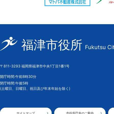
福
福津市役所
Fukutsu Ci
津
市
の
〒811-3293 福岡県福津市中央1丁目1番1号
市
章
開庁時間:午前8時30分
閉庁時間:午後5時
(土曜日、日曜日、祝日及び年末年始を除く)
サイトマップ
市役所庁舎のご案内