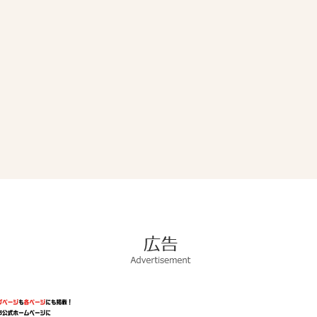
広
告
Advertisement